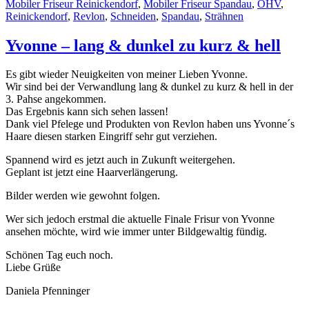
Mobiler Friseur Reinickendorf
,
Mobiler Friseur Spandau
,
OHV
,
Reinickendorf
,
Revlon
,
Schneiden
,
Spandau
,
Strähnen
Yvonne – lang & dunkel zu kurz & hell
Es gibt wieder Neuigkeiten von meiner Lieben Yvonne.
Wir sind bei der Verwandlung lang & dunkel zu kurz & hell in der
3. Pahse angekommen.
Das Ergebnis kann sich sehen lassen!
Dank viel Pfelege und Produkten von Revlon haben uns Yvonne´s
Haare diesen starken Eingriff sehr gut verziehen.
Spannend wird es jetzt auch in Zukunft weitergehen.
Geplant ist jetzt eine Haarverlängerung.
Bilder werden wie gewohnt folgen.
Wer sich jedoch erstmal die aktuelle Finale Frisur von Yvonne
ansehen möchte, wird wie immer unter Bildgewaltig fündig.
Schönen Tag euch noch.
Liebe Grüße
Daniela Pfenninger