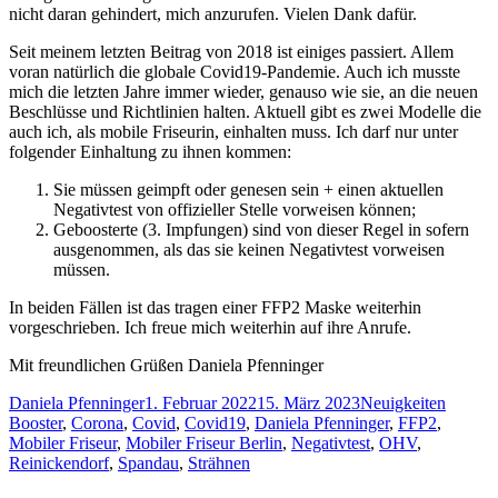
nicht daran gehindert, mich anzurufen. Vielen Dank dafür.
Seit meinem letzten Beitrag von 2018 ist einiges passiert. Allem
voran natürlich die globale Covid19-Pandemie. Auch ich musste
mich die letzten Jahre immer wieder, genauso wie sie, an die neuen
Beschlüsse und Richtlinien halten. Aktuell gibt es zwei Modelle die
auch ich, als mobile Friseurin, einhalten muss. Ich darf nur unter
folgender Einhaltung zu ihnen kommen:
Sie müssen geimpft oder genesen sein + einen aktuellen
Negativtest von offizieller Stelle vorweisen können;
Geboosterte (3. Impfungen) sind von dieser Regel in sofern
ausgenommen, als das sie keinen Negativtest vorweisen
müssen.
In beiden Fällen ist das tragen einer FFP2 Maske weiterhin
vorgeschrieben. Ich freue mich weiterhin auf ihre Anrufe.
Mit freundlichen Grüßen Daniela Pfenninger
Autor
Veröffentlicht
Kategorien
Schlag
Daniela Pfenninger
1. Februar 2022
15. März 2023
Neuigkeiten
am
Booster
,
Corona
,
Covid
,
Covid19
,
Daniela Pfenninger
,
FFP2
,
Mobiler Friseur
,
Mobiler Friseur Berlin
,
Negativtest
,
OHV
,
Reinickendorf
,
Spandau
,
Strähnen