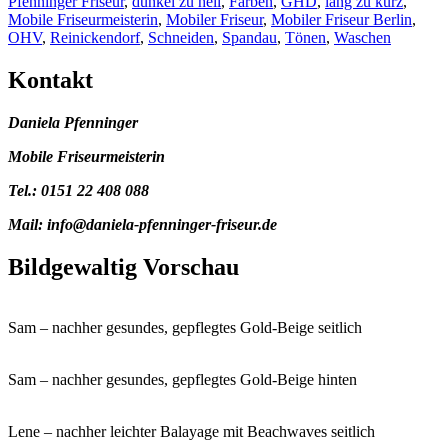
Pfenninger Friseur
,
dunkel zu hell
,
Färben
,
GHD
,
lang zu kurz
,
Mobile Friseurmeisterin
,
Mobiler Friseur
,
Mobiler Friseur Berlin
,
OHV
,
Reinickendorf
,
Schneiden
,
Spandau
,
Tönen
,
Waschen
Kontakt
Daniela Pfenninger
Mobile Friseurmeisterin
Tel.: 0151 22 408 088
Mail: info@daniela-pfenninger-friseur.de
Bildgewaltig Vorschau
Sam – nachher gesundes, gepflegtes Gold-Beige seitlich
Sam – nachher gesundes, gepflegtes Gold-Beige hinten
Lene – nachher leichter Balayage mit Beachwaves seitlich