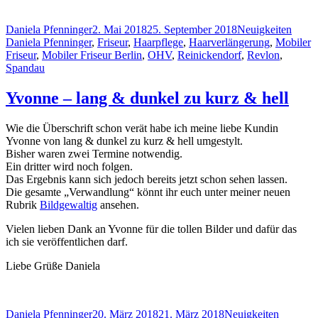
Autor
Veröffentlicht
Kategorien
Schla
Daniela Pfenninger
2. Mai 2018
25. September 2018
Neuigkeiten
am
Daniela Pfenninger
,
Friseur
,
Haarpflege
,
Haarverlängerung
,
Mobiler
Friseur
,
Mobiler Friseur Berlin
,
OHV
,
Reinickendorf
,
Revlon
,
Spandau
Yvonne – lang & dunkel zu kurz & hell
Wie die Überschrift schon verät habe ich meine liebe Kundin
Yvonne von lang & dunkel zu kurz & hell umgestylt.
Bisher waren zwei Termine notwendig.
Ein dritter wird noch folgen.
Das Ergebnis kann sich jedoch bereits jetzt schon sehen lassen.
Die gesamte „Verwandlung“ könnt ihr euch unter meiner neuen
Rubrik
Bildgewaltig
ansehen.
Vielen lieben Dank an Yvonne für die tollen Bilder und dafür das
ich sie veröffentlichen darf.
Liebe Grüße Daniela
Autor
Veröffentlicht
Kategorien
Schlagwö
Daniela Pfenninger
20. März 2018
21. März 2018
Neuigkeiten