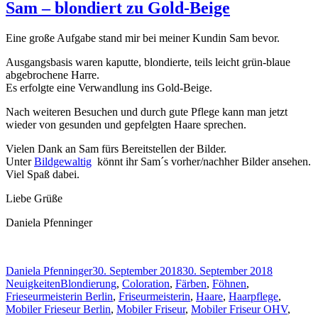
Sam – blondiert zu Gold-Beige
Eine große Aufgabe stand mir bei meiner Kundin Sam bevor.
Ausgangsbasis waren kaputte, blondierte, teils leicht grün-blaue
abgebrochene Harre.
Es erfolgte eine Verwandlung ins Gold-Beige.
Nach weiteren Besuchen und durch gute Pflege kann man jetzt
wieder von gesunden und gepfelgten Haare sprechen.
Vielen Dank an Sam fürs Bereitstellen der Bilder.
Unter
Bildgewaltig
könnt ihr Sam´s vorher/nachher Bilder ansehen.
Viel Spaß dabei.
Liebe Grüße
Daniela Pfenninger
Autor
Veröffentlicht
Kategorie
Daniela Pfenninger
30. September 2018
30. September 2018
Schlagwörter
am
Neuigkeiten
Blondierung
,
Coloration
,
Färben
,
Föhnen
,
Frieseurmeisterin Berlin
,
Friseurmeisterin
,
Haare
,
Haarpflege
,
Mobiler Frieseur Berlin
,
Mobiler Friseur
,
Mobiler Friseur OHV
,