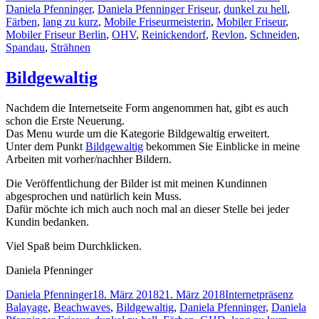
am
Daniela Pfenninger
,
Daniela Pfenninger Friseur
,
dunkel zu hell
,
Färben
,
lang zu kurz
,
Mobile Friseurmeisterin
,
Mobiler Friseur
,
Mobiler Friseur Berlin
,
OHV
,
Reinickendorf
,
Revlon
,
Schneiden
,
Spandau
,
Strähnen
Bildgewaltig
Nachdem die Internetseite Form angenommen hat, gibt es auch
schon die Erste Neuerung.
Das Menu wurde um die Kategorie Bildgewaltig erweitert.
Unter dem Punkt
Bildgewaltig
bekommen Sie Einblicke in meine
Arbeiten mit vorher/nachher Bildern.
Die Veröffentlichung der Bilder ist mit meinen Kundinnen
abgesprochen und natürlich kein Muss.
Dafür möchte ich mich auch noch mal an dieser Stelle bei jeder
Kundin bedanken.
Viel Spaß beim Durchklicken.
Daniela Pfenninger
Autor
Veröffentlicht
Kategorien
Schla
Daniela Pfenninger
18. März 2018
21. März 2018
Internetpräsenz
am
Balayage
,
Beachwaves
,
Bildgewaltig
,
Daniela Pfenninger
,
Daniela